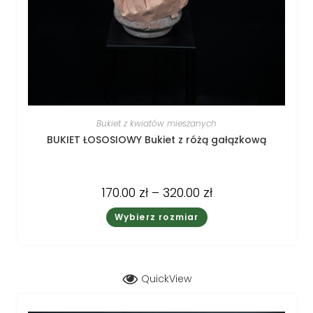
Bukiet z kwiatów mieszanych
BUKIET ŁOSOSIOWY Bukiet z różą gałązkową
170.00
zł
–
320.00
zł
Wybierz rozmiar
QuickView