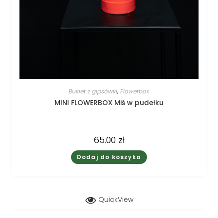
Bukiet z gipsówki
,
Flowerbox
MINI FLOWERBOX Miś w pudełku
65.00
zł
Dodaj do koszyka
QuickView