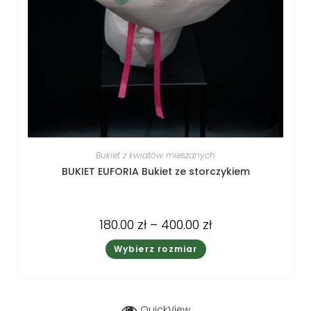
Bukiet z kwiatów mieszanych
BUKIET EUFORIA Bukiet ze storczykiem
180.00
zł
–
400.00
zł
Wybierz rozmiar
QuickView