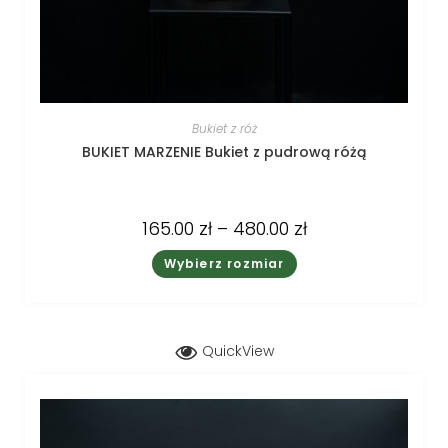
Bukiet z róż
BUKIET MARZENIE Bukiet z pudrową różą
165.00
zł
–
480.00
zł
Wybierz rozmiar
QuickView