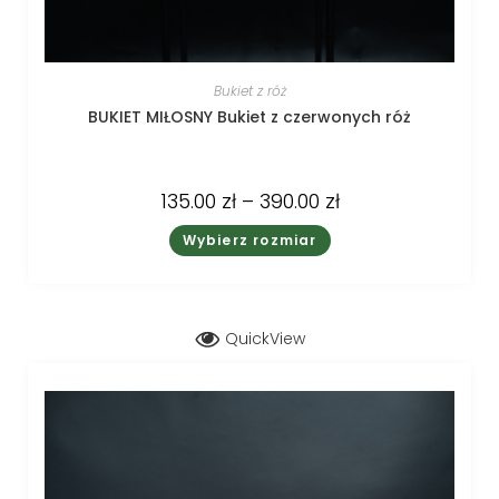
Bukiet z róż
BUKIET MIŁOSNY Bukiet z czerwonych róż
135.00
zł
–
390.00
zł
Wybierz rozmiar
QuickView