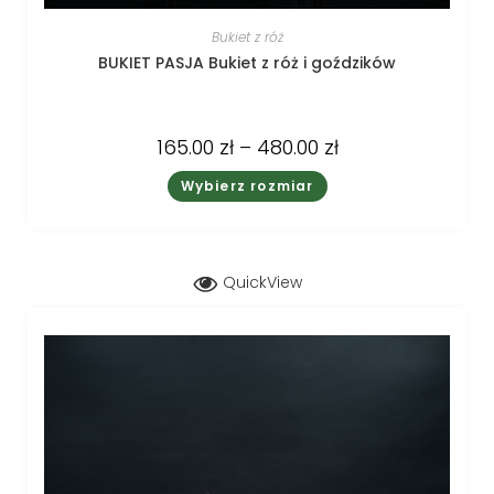
Bukiet z róż
BUKIET PASJA Bukiet z róż i goździków
165.00
zł
–
480.00
zł
Wybierz rozmiar
QuickView