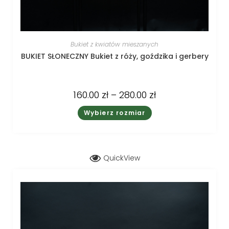
Bukiet z kwiatów mieszanych
BUKIET SŁONECZNY Bukiet z róży, goździka i gerbery
160.00
zł
–
280.00
zł
Wybierz rozmiar
QuickView