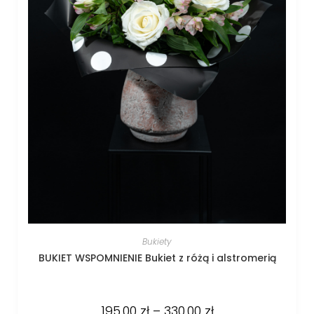
Bukiety
BUKIET WSPOMNIENIE Bukiet z różą i alstromerią
195.00
zł
–
330.00
zł